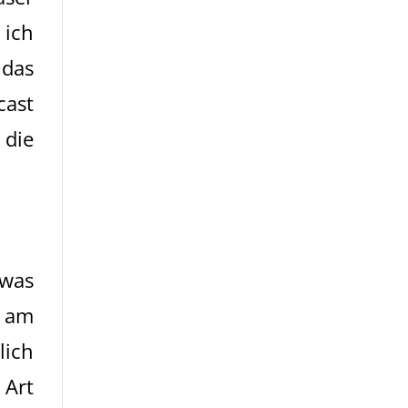
 ich
 das
cast
 die
twas
 am
lich
 Art