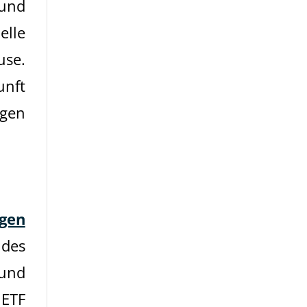
 und
elle
use.
unft
lgen
gen
 des
 und
 ETF