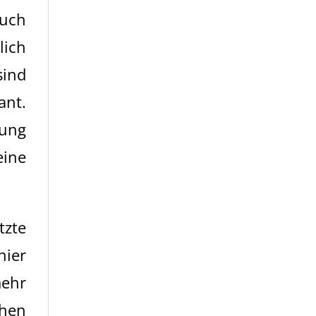
auch
lich
sind
ant.
lung
eine
tzte
hier
mehr
ahen