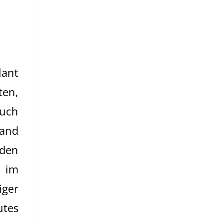
lant
ten,
auch
wand
 den
r im
ger
tes