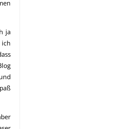
emen
h ja
 ich
dass
Blog
 und
Spaß
aber
aser